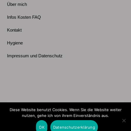
Über mich
Infos Kosten FAQ
Kontakt
Hygiene
Impressum und Datenschutz
Xing
Instagram
Facebook
Linkedin
youTube
Diese Website benutzt Cookies. Wenn Sie die Website weiter
nutzen, gehe ich von ihrem Einverständnis aus.
(c) Alexandertechnik mit Marenka Leins. Aktualisiert am
11.03.2026.
OK
Datenschutzerklärung